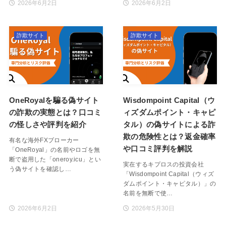
2026年6月2日
2026年6月2日
詐欺サイト
詐欺サイト
OneRoyalを騙る偽サイト
Wisdompoint Capital（ウ
の詐欺の実態とは？口コミ
ィズダムポイント・キャピ
の怪しさや評判を紹介
タル）の偽サイトによる詐
欺の危険性とは？返金確率
有名な海外FXブローカー
や口コミ評判を解説
「OneRoyal」の名前やロゴを無
断で盗用した「oneroy.icu」とい
実在するキプロスの投資会社
う偽サイトを確認し…
「Wisdompoint Capital（ウィズ
ダムポイント・キャピタル）」の
名前を無断で使…
2026年6月2日
2026年5月30日