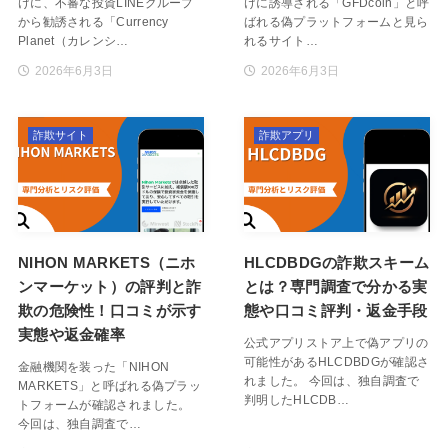
けに、不審な投資LINEグループ
けに誘導される「GFDcoin」と呼
から勧誘される「Currency
ばれる偽プラットフォームと見ら
Planet（カレンシ…
れるサイト…
2026年6月3日
2026年6月3日
詐欺サイト
詐欺アプリ
NIHON MARKETS（ニホ
HLCDBDGの詐欺スキーム
ンマーケット）の評判と詐
とは？専門調査で分かる実
欺の危険性！口コミが示す
態や口コミ評判・返金手段
実態や返金確率
公式アプリストア上で偽アプリの
可能性があるHLCDBDGが確認さ
金融機関を装った「NIHON
れました。 今回は、独自調査で
MARKETS」と呼ばれる偽プラッ
判明したHLCDB…
トフォームが確認されました。
今回は、独自調査で…