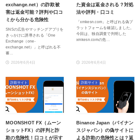
exchange.net）の詐欺被
た資金は返金される？対処
害は返金可能？評判や口コ
法や評判・口コミ
ミから分かる危険性
「xmkesn.com」と呼ばれる偽プ
ラットフォームを確認しました。
SNSの広告やマッチングアプリを
今回は、独自調査で判明した
きっかけに誘導される「One
xmkesn.comの危…
Exchange（one-
exchange.net）」と呼ばれる不
審…
2026年6月4日
2026年6月4日
詐欺サイト
詐欺サイト
MOONSHOT FX（ムーン
Binance Japan（バイナン
ショットFX）の評判と詐
スジャパン）の偽サイトに
欺の危険性！口コミが示す
よる詐欺の危険性とは？返