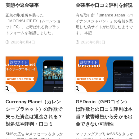
実態や返金確率
金確率や口コミ評判を解説
正規の取引所を装った
有名取引所「Binance Japan（バ
「MOONSHOT FX（ムーンショ
イナンスジャパン）」の名前を悪
ットFX）」と呼ばれる偽プラッ
用した偽サイトが出現したようで
トフォームを確認しました。…
す。 本記…
2026年6月4日
2026年6月3日
詐欺サイト
詐欺サイト
Currency Planet（カレン
GFDcoin（GFDコイン）
シープラネット）の詐欺で
は詐欺との口コミ評判は本
失った資金は返金される？
当？被害報告から分かる出
対処法や評判・口コミ
金できない可能性
SNSの広告やメッセージをきっか
マッチングアプリやSNSをきっか