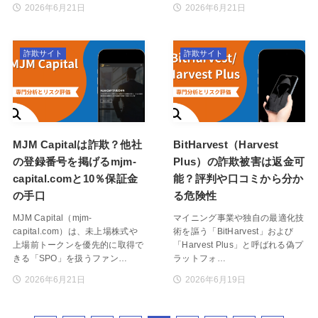
2026年6月21日
2026年6月21日
詐欺サイト
詐欺サイト
MJM Capitalは詐欺？他社
BitHarvest（Harvest
の登録番号を掲げるmjm-
Plus）の詐欺被害は返金可
capital.comと10％保証金
能？評判や口コミから分か
の手口
る危険性
MJM Capital（mjm-
マイニング事業や独自の最適化技
capital.com）は、未上場株式や
術を謳う「BitHarvest」および
上場前トークンを優先的に取得で
「Harvest Plus」と呼ばれる偽プ
きる「SPO」を扱うファン…
ラットフォ…
2026年6月21日
2026年6月19日