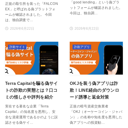
「good lending」という偽プラ
正規の取引所を装った「FALCON
ットフォームが確認されました。
EX」と呼ばれる偽プラットフォ
今回は、独自調…
ームが確認されました。 今回
は、独自調査で…
2026年6月22日
2026年6月22日
詐欺サイト
詐欺アプリ
Terra Capitalを騙る偽サイ
OKJを装う偽アプリは詐
トの詐欺の実態とは？口コ
欺！LINE経由のダウンロ
ミの怪しさや評判を紹介
ード誘導と返金対策
実在する著名な企業「Terra
正規の暗号資産交換業者
Capital」の知名度を悪用し、安
「OKJ（オーケーコイン・ジャパ
全な資産運用であるかのように誤
ン）」の名称や知名度を悪用した
認させる偽サイ…
偽アプリへの投資勧…