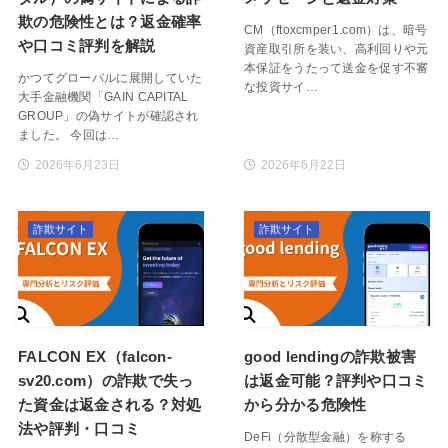
欺の危険性とは？返金確率
CM（ftoxcmper1.com）は、暗号
や口コミ評判を解説
資産取引所を装い、高利回りや元
本保証をうたって送金を促す不審
かつてグローバルに展開していた
な投資サイ…
大手金融機関「GAIN CAPITAL
GROUP」の偽サイトが確認され
ました。 今回は…
2026年6月23日
2026年6月22日
詐欺サイト
詐欺サイト
FALCON EX（falcon-
good lendingの詐欺被害
sv20.com）の詐欺で失っ
は返金可能？評判や口コミ
た資金は返金される？対処
から分かる危険性
法や評判・口コミ
DeFi（分散型金融）を称する