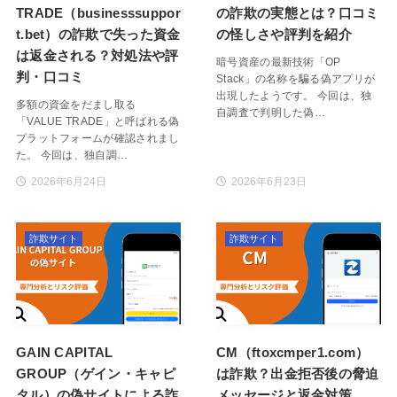
TRADE（businesssuppor
の詐欺の実態とは？口コミ
t.bet）の詐欺で失った資金
の怪しさや評判を紹介
は返金される？対処法や評
暗号資産の最新技術「OP
判・口コミ
Stack」の名称を騙る偽アプリが
出現したようです。 今回は、独
多額の資金をだまし取る
自調査で判明した偽…
「VALUE TRADE」と呼ばれる偽
プラットフォームが確認されまし
た。 今回は、独自調…
2026年6月24日
2026年6月23日
詐欺サイト
詐欺サイト
GAIN CAPITAL
CM（ftoxcmper1.com）
GROUP（ゲイン・キャピ
は詐欺？出金拒否後の脅迫
タル）の偽サイトによる詐
メッセージと返金対策