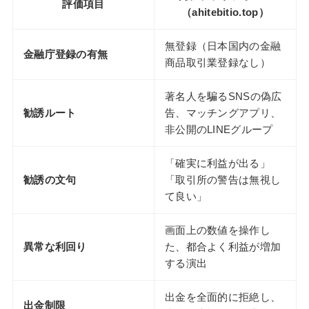
評価項目
（ahitebitio.top）
無登録（日本国内の金融
金融庁登録の有無
商品取引業登録なし）
著名人を騙るSNSの偽広
勧誘ルート
告、マッチングアプリ、
非公開のLINEグループ
「確実に利益が出る」
勧誘の文句
「取引所の警告は無視し
て良い」
画面上の数値を操作し
異常な利回り
た、都合よく利益が増加
する演出
出金を全面的に拒絶し、
出金制限