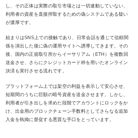
し、その正体は実際の取引市場とは一切連動していない、
利用者の資産を直接搾取するための偽システムである疑い
が濃厚です。
始まりはSNS上での接触であり、日常会話を通じて信頼関
係を演出した後に偽の運用サイトへ誘導してきます。その
後、国内の正規取引所からイーサリアム（ETH）を複数回
送金させ、さらにクレジットカード枠を用いたオンライン
決済も実行させる流れです。
プラットフォーム上では架空の利益を表示して安心させ、
短期間のうちに巨額の暗号資産を送金させます。しかし、
利用者が引き出しを求めた段階でアカウントにロックをか
け、出金用のブロックチェーン手数料としてさらなる追加
入金を執拗に督促する悪質な手口をとっています。