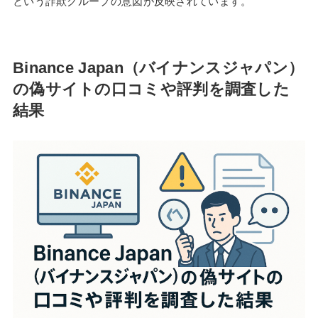
という詐欺グループの意図が反映されています。
Binance Japan（バイナンスジャパン）
の偽サイトの口コミや評判を調査した
結果