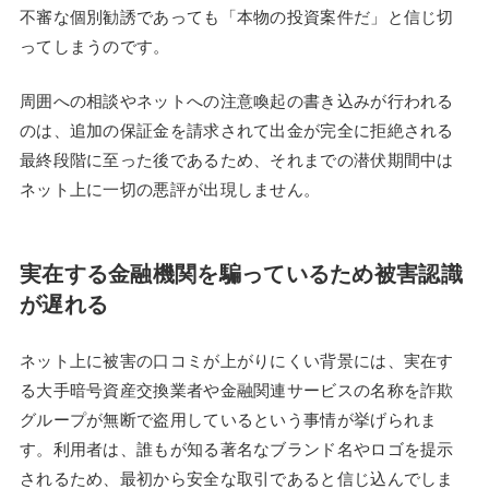
不審な個別勧誘であっても「本物の投資案件だ」と信じ切
ってしまうのです。
周囲への相談やネットへの注意喚起の書き込みが行われる
のは、追加の保証金を請求されて出金が完全に拒絶される
最終段階に至った後であるため、それまでの潜伏期間中は
ネット上に一切の悪評が出現しません。
実在する金融機関を騙っているため被害認識
が遅れる
ネット上に被害の口コミが上がりにくい背景には、実在す
る大手暗号資産交換業者や金融関連サービスの名称を詐欺
グループが無断で盗用しているという事情が挙げられま
す。利用者は、誰もが知る著名なブランド名やロゴを提示
されるため、最初から安全な取引であると信じ込んでしま