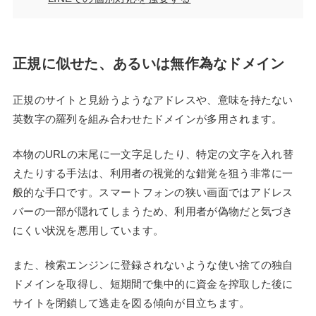
正規に似せた、あるいは無作為なドメイン
正規のサイトと見紛うようなアドレスや、意味を持たない
英数字の羅列を組み合わせたドメインが多用されます。
本物のURLの末尾に一文字足したり、特定の文字を入れ替
えたりする手法は、利用者の視覚的な錯覚を狙う非常に一
般的な手口です。スマートフォンの狭い画面ではアドレス
バーの一部が隠れてしまうため、利用者が偽物だと気づき
にくい状況を悪用しています。
また、検索エンジンに登録されないような使い捨ての独自
ドメインを取得し、短期間で集中的に資金を搾取した後に
サイトを閉鎖して逃走を図る傾向が目立ちます。