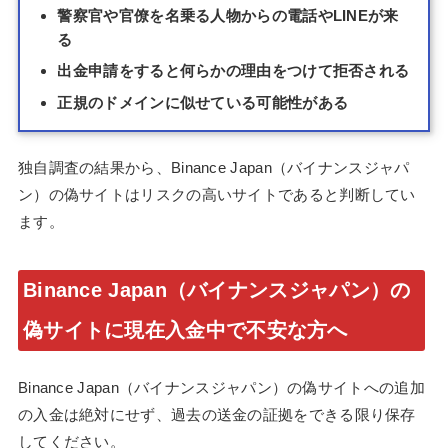
警察官や官僚を名乗る人物からの電話やLINEが来
る
出金申請をすると何らかの理由をつけて拒否される
正規のドメインに似せている可能性がある
独自調査の結果から、Binance Japan（バイナンスジャパ
ン）の偽サイトはリスクの高いサイトであると判断してい
ます。
Binance Japan（バイナンスジャパン）の
偽サイトに現在入金中で不安な方へ
Binance Japan（バイナンスジャパン）の偽サイトへの追加
の入金は絶対にせず、過去の送金の証拠をできる限り保存
してください。