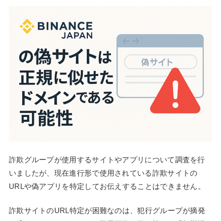
詐欺グループが使用するサイトやアプリについて調査を行
いましたが、現在進行形で使用されている詐欺サイトの
URLや偽アプリを特定してお伝えすることはできません。
詐欺サイトのURL特定が困難なのは、犯行グループが摘発