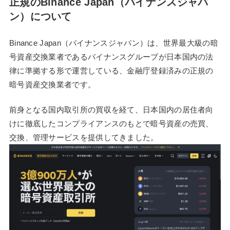
正規のBinance Japan（バイナンスジャパ
ン）について
Binance Japan（バイナンスジャパン）は、世界最大級の暗
号資産交換業者であるバイナンスグループが日本国内の法
律に準拠する形で運営している、金融庁登録済みの正規の
暗号資産交換業者です。
前身となる国内取引所の買収を経て、日本国内の居住者向
けに徹底したコンプライアンスのもとで暗号資産の売買、
交換、管理サービスを提供してきました。