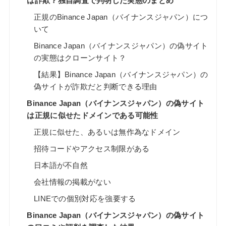
は詐欺？独自調査で判明した実態のまとめ
正規のBinance Japan（バイナンスジャパン）につ
いて
Binance Japan（バイナンスジャパン）の偽サイト
の実態はクローンサイト？
【結果】Binance Japan（バイナンスジャパン）の
偽サイトが詐欺だと判断できる理由
Binance Japan（バイナンスジャパン）の偽サイト
は正規に似せたドメインである可能性
正規に似せた、あるいは無作為なドメイン
招待コードやアクセス制限がある
日本語が不自然
会社情報の掲載がない
LINEでの個別対応を強要する
Binance Japan（バイナンスジャパン）の偽サイト