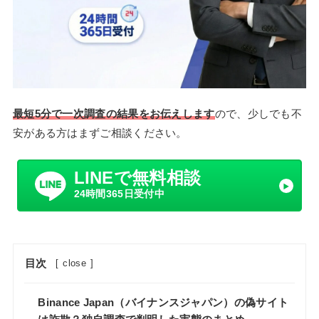
最短5分で一次調査の結果をお伝えします
ので、少しでも不
安がある方はまずご相談ください。
LINEで無料相談
24時間365日受付中
目次
[
close
]
Binance Japan（バイナンスジャパン）の偽サイト