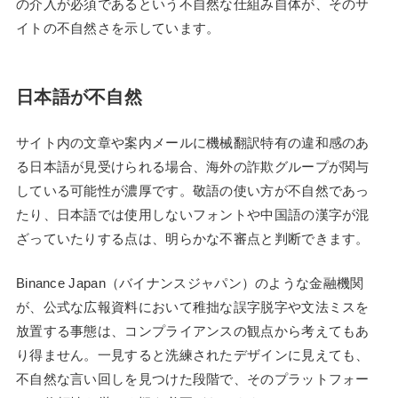
の介入が必須であるという不自然な仕組み自体が、そのサ
イトの不自然さを示しています。
日本語が不自然
サイト内の文章や案内メールに機械翻訳特有の違和感のあ
る日本語が見受けられる場合、海外の詐欺グループが関与
している可能性が濃厚です。敬語の使い方が不自然であっ
たり、日本語では使用しないフォントや中国語の漢字が混
ざっていたりする点は、明らかな不審点と判断できます。
Binance Japan（バイナンスジャパン）のような金融機関
が、公式な広報資料において稚拙な誤字脱字や文法ミスを
放置する事態は、コンプライアンスの観点から考えてもあ
り得ません。一見すると洗練されたデザインに見えても、
不自然な言い回しを見つけた段階で、そのプラットフォー