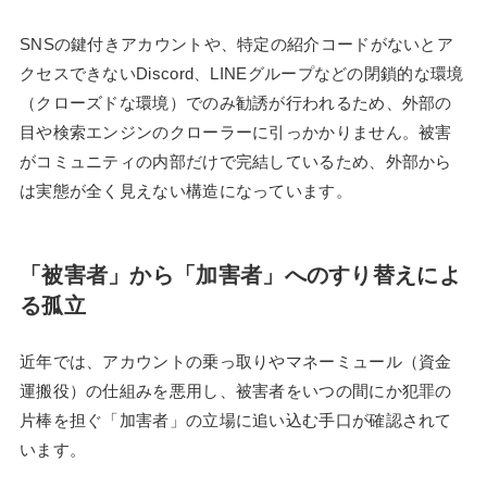
SNSの鍵付きアカウントや、特定の紹介コードがないとア
クセスできないDiscord、LINEグループなどの閉鎖的な環境
（クローズドな環境）でのみ勧誘が行われるため、外部の
目や検索エンジンのクローラーに引っかかりません。被害
がコミュニティの内部だけで完結しているため、外部から
は実態が全く見えない構造になっています。
「被害者」から「加害者」へのすり替えによ
る孤立
近年では、アカウントの乗っ取りやマネーミュール（資金
運搬役）の仕組みを悪用し、被害者をいつの間にか犯罪の
片棒を担ぐ「加害者」の立場に追い込む手口が確認されて
います。