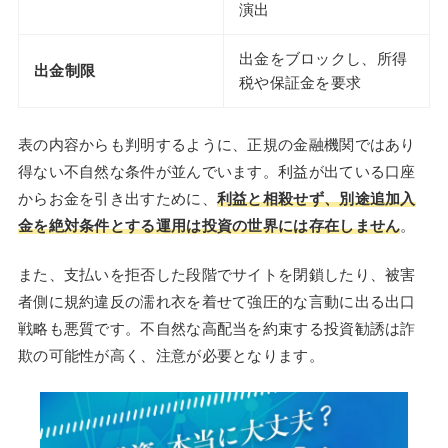
演出
出金をブロックし、所得
出金制限
税や保証金を要求
表の内容からも判明するように、正規の金融機関ではあり
得ない不自然な条件が並んでいます。利益が出ている口座
からお金を引き出すために、
利益と相殺せず、別途追加入
金を絶対条件とする運用は投資の世界には存在しません
。
また、支払いを拒否した段階でサイトを閉鎖したり、被害
者側に規約違反の濡れ衣を着せて強圧的な言動に出る出口
戦略も悪質です。不自然な高配当を約束する投資勧誘は詐
欺の可能性が高く、注意が必要となります。