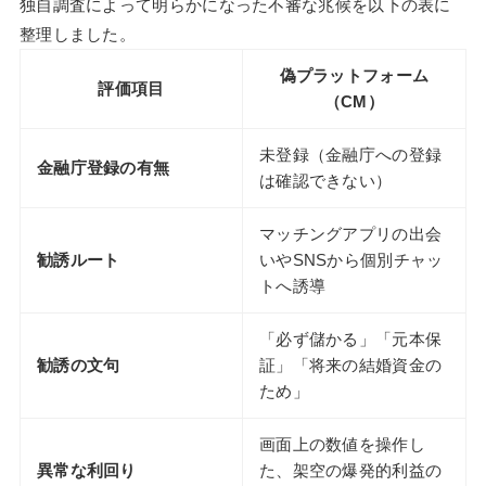
独自調査によって明らかになった不審な兆候を以下の表に
整理しました。
偽プラットフォーム
評価項目
（CM）
未登録（金融庁への登録
金融庁登録の有無
は確認できない）
マッチングアプリの出会
勧誘ルート
いやSNSから個別チャッ
トへ誘導
「必ず儲かる」「元本保
勧誘の文句
証」「将来の結婚資金の
ため」
画面上の数値を操作し
異常な利回り
た、架空の爆発的利益の