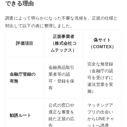
できる理由
調査によって明らかになった不審な兆候を、正規の仕様と
対比して以下の表に整理しました。
正規事業者
偽サイト
評価項目
（株式会社コ
（COMTEX）
ムテックス）
完全な無登録
金融商品取引
（金融庁の認
金融庁登録の
業者等の認
可を受けずに
有無
可・登録を保
違法営業を実
有
施）
公式の窓口や
マッチングア
適正な審査を
プリの出会い
勧誘ルート
経た正規の広
からLINEチャ
告
ットへ誘導