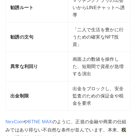
マッチングアプリの出会
勧誘ルート
いからLINEチャットへ誘
導
「二人で生活を豊かに行
勧誘の文句
うための確実なNFT投
資」
画面上の数値を操作し
異常な利回り
た、短期間で資産が急増
する演出
出金をブロックし、安全
出金制限
監査のための保証金や税
金を要求
NexCoin
や
BTNE MAX
のように、正規の金融や商業の仕組
みではあり得ない不自然な条件が並んでいます。本来、
税