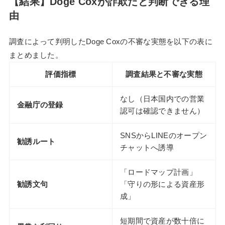
【結果】Doge Coxが詐欺だと判断できる理
由
調査によって判明したDoge Coxの不審な実態を以下の表に
まとめました。
評価指標
調査結果と不審な実態
なし（日本国内での営業
金融庁の登録
認可は確認できません）
SNSからLINEのオープン
勧誘ルート
チャットへ誘導
「ロードマップ計画」
勧誘文句
「守りの形による資産形
成」
短期間で資産が数十倍に