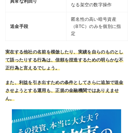
異常な利回り
なる架空の数字操作
匿名性の高い暗号資産
送金手段
（BTC）のみを個別に指
定
実在する他社の名前を模倣したり、実績を自らのものとし
て語ったりする行為は、信頼を捏造するための明らかな不
正行為と言えるでしょう。
また、利益を引き出すための条件としてさらに追加で送金
させようとする運用も、正規の金融機関ではありえませ
ん。