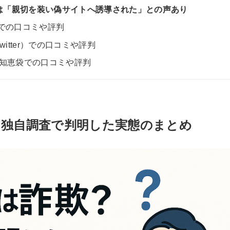
判には「親切を装い偽サイトへ誘導された」との声あり
板での口コミや評判
witter）での口コミや評判
oo!知恵袋での口コミや評判
欺？独自調査で判明した実態のまとめ