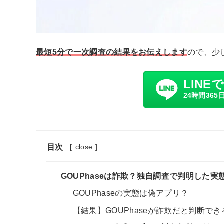
最短5分で一次調査の結果をお伝えします
ので、少
LINE
24時間365
目次
[
close
]
GOUPhaseは詐欺？独自調査で判明した実
GOUPhaseの実態は偽アプリ？
【結果】GOUPhaseが詐欺だと判断で