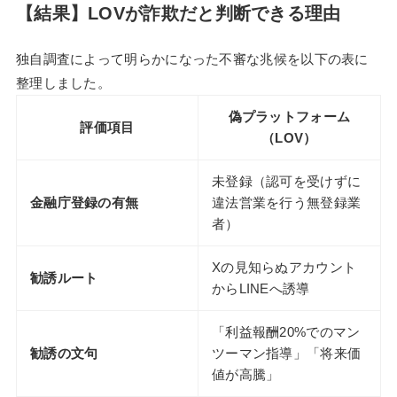
【結果】LOVが詐欺だと判断できる理由
独自調査によって明らかになった不審な兆候を以下の表に
整理しました。
偽プラットフォーム
評価項目
（LOV）
未登録（認可を受けずに
金融庁登録の有無
違法営業を行う無登録業
者）
Xの見知らぬアカウント
勧誘ルート
からLINEへ誘導
「利益報酬20%でのマン
勧誘の文句
ツーマン指導」「将来価
値が高騰」