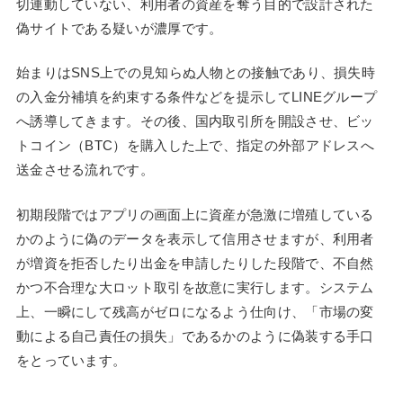
切連動していない、利用者の資産を奪う目的で設計された
偽サイトである疑いが濃厚です。
始まりはSNS上での見知らぬ人物との接触であり、損失時
の入金分補填を約束する条件などを提示してLINEグループ
へ誘導してきます。その後、国内取引所を開設させ、ビッ
トコイン（BTC）を購入した上で、指定の外部アドレスへ
送金させる流れです。
初期段階ではアプリの画面上に資産が急激に増殖している
かのように偽のデータを表示して信用させますが、利用者
が増資を拒否したり出金を申請したりした段階で、不自然
かつ不合理な大ロット取引を故意に実行します。システム
上、一瞬にして残高がゼロになるよう仕向け、「市場の変
動による自己責任の損失」であるかのように偽装する手口
をとっています。