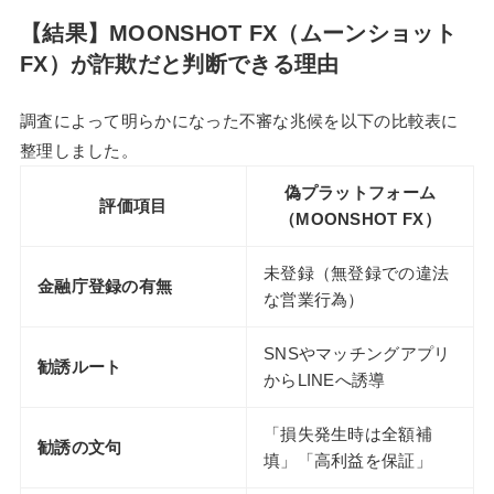
【結果】MOONSHOT FX（ムーンショット
FX）が詐欺だと判断できる理由
調査によって明らかになった不審な兆候を以下の比較表に
整理しました。
偽プラットフォーム
評価項目
（MOONSHOT FX）
未登録（無登録での違法
金融庁登録の有無
な営業行為）
SNSやマッチングアプリ
勧誘ルート
からLINEへ誘導
「損失発生時は全額補
勧誘の文句
填」「高利益を保証」