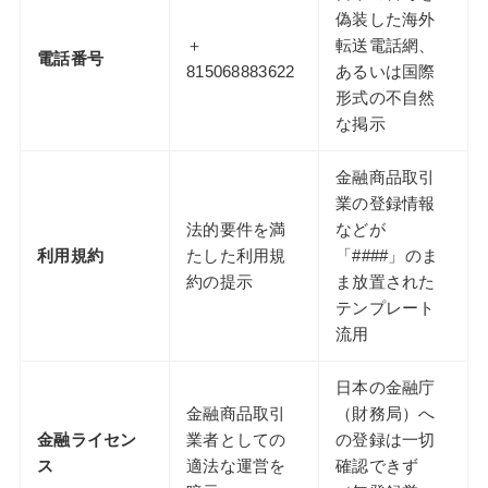
偽装した海外
＋
転送電話網、
電話番号
815068883622
あるいは国際
形式の不自然
な掲示
金融商品取引
業の登録情報
法的要件を満
などが
利用規約
たした利用規
「####」のま
約の提示
ま放置された
テンプレート
流用
日本の金融庁
金融商品取引
（財務局）へ
金融ライセン
業者としての
の登録は一切
ス
適法な運営を
確認できず