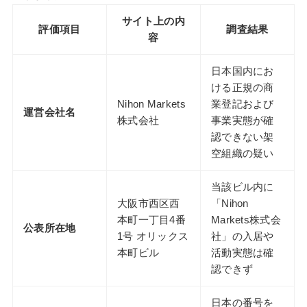
サイト上の内
評価項目
調査結果
容
日本国内にお
ける正規の商
Nihon Markets
業登記および
運営会社名
株式会社
事業実態が確
認できない架
空組織の疑い
当該ビル内に
大阪市西区西
「Nihon
本町一丁目4番
Markets株式会
公表所在地
1号 オリックス
社」の入居や
本町ビル
活動実態は確
認できず
日本の番号を