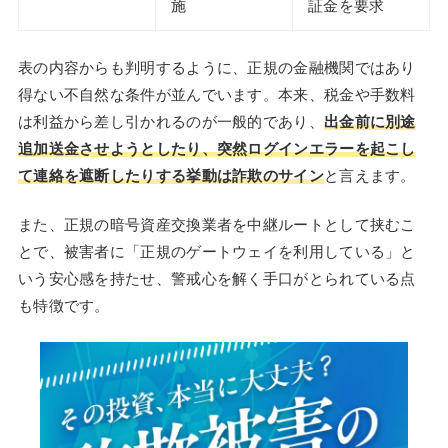
施
証金を要求
表の内容からも判明するように、正規の金融機関ではあり
得ない不自然な条件が並んでいます。本来、税金や手数料
は利益から差し引かれるのが一般的であり、
出金前に別途
追加送金させようとしたり、突然ログインエラーを起こし
て連絡を遮断
したり
する
挙動は詐欺のサイン
と言えます。
また、正規の暗号資産交換業者を中継ルートとして挟むこ
とで、被害者に「正規のゲートウェイを利用している」と
いう安心感を持たせ、警戒心を解く手口がとられている点
も特徴です。