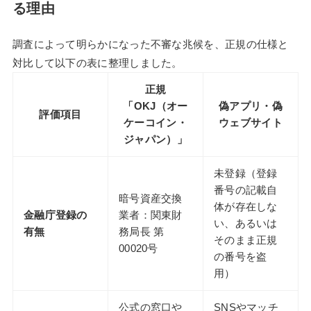
る理由
調査によって明らかになった不審な兆候を、正規の仕様と
対比して以下の表に整理しました。
正規
「OKJ（オー
偽アプリ・偽
評価項目
ケーコイン・
ウェブサイト
ジャパン）」
未登録（登録
番号の記載自
暗号資産交換
体が存在しな
金融庁登録の
業者：関東財
い、あるいは
有無
務局長 第
そのまま正規
00020号
の番号を盗
用）
公式の窓口や
SNSやマッチ