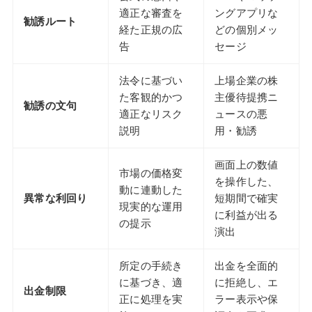
適正な審査を
ングアプリな
勧誘ルート
経た正規の広
どの個別メッ
告
セージ
法令に基づい
上場企業の株
た客観的かつ
主優待提携ニ
勧誘の文句
適正なリスク
ュースの悪
説明
用・勧誘
画面上の数値
市場の価格変
を操作した、
動に連動した
異常な利回り
短期間で確実
現実的な運用
に利益が出る
の提示
演出
所定の手続き
出金を全面的
に基づき、適
に拒絶し、エ
出金制限
正に処理を実
ラー表示や保