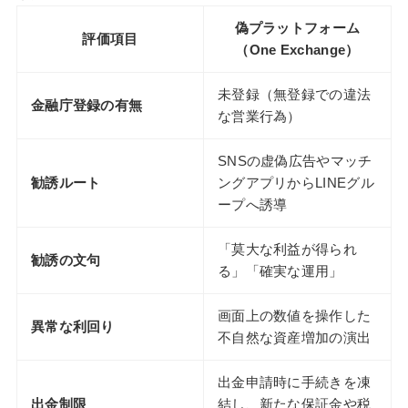
偽プラットフォーム
評価項目
（One Exchange）
未登録（無登録での違法
金融庁登録の有無
な営業行為）
SNSの虚偽広告やマッチ
勧誘ルート
ングアプリからLINEグル
ープへ誘導
「莫大な利益が得られ
勧誘の文句
る」「確実な運用」
画面上の数値を操作した
異常な利回り
不自然な資産増加の演出
出金申請時に手続きを凍
出金制限
結し、新たな保証金や税