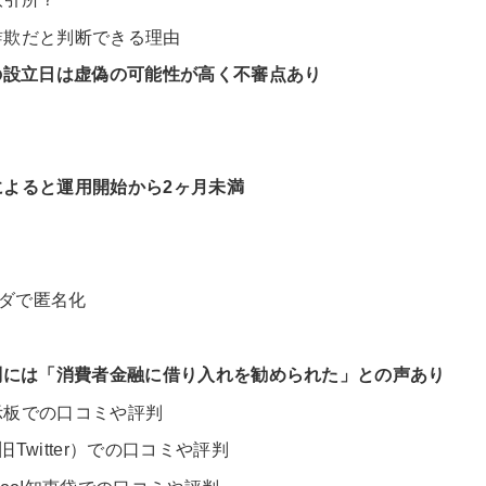
et）が詐欺だと判断できる理由
.net」の設立日は虚偽の可能性が高く不審点あり
ois情報によると運用開始から2ヶ月未満
さ
イダで匿名化
の口コミや評判には「消費者金融に借り入れを勧められた」との声あり
いて掲示板での口コミや評判
てX（旧Twitter）での口コミや評判