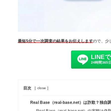
最短5分で一次調査の結果をお伝えします
ので、少
LINE
24時間365
目次
[
close
]
Real Base（real-base.net）は詐
Real Base（real-base.net）の実態は