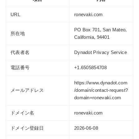
URL
ronevaki.com
PO Box 701, San Mateo,
所在地
California, 94401
代表者名
Dynadot Privacy Service
電話番号
+1.6505854708
https://www.dynadot.com
メールアドレス
/domain/contact-request?
domain=ronevaki.com
ドメイン名
ronevaki.com
ドメイン登録日
2026-06-08