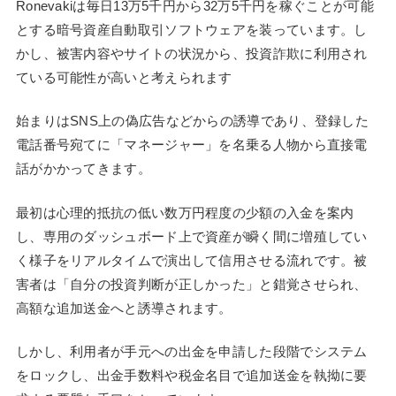
Ronevakiは毎日13万5千円から32万5千円を稼ぐことが可能
とする暗号資産自動取引ソフトウェアを装っています。し
かし、被害内容やサイトの状況から、投資詐欺に利用され
ている可能性が高いと考えられます
始まりはSNS上の偽広告などからの誘導であり、登録した
電話番号宛てに「マネージャー」を名乗る人物から直接電
話がかかってきます。
最初は心理的抵抗の低い数万円程度の少額の入金を案内
し、専用のダッシュボード上で資産が瞬く間に増殖してい
く様子をリアルタイムで演出して信用させる流れです。被
害者は「自分の投資判断が正しかった」と錯覚させられ、
高額な追加送金へと誘導されます。
しかし、利用者が手元への出金を申請した段階でシステム
をロックし、出金手数料や税金名目で追加送金を執拗に要