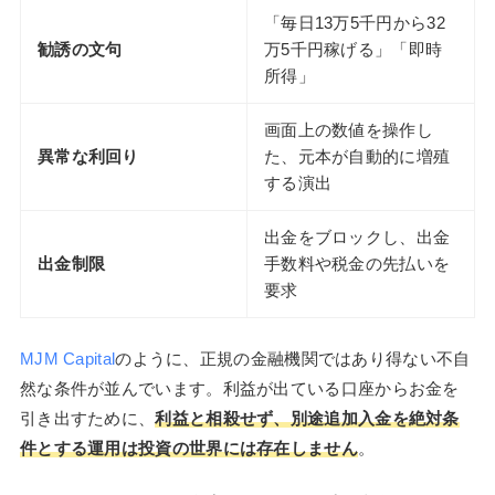
「毎日13万5千円から32
勧誘の文句
万5千円稼げる」「即時
所得」
画面上の数値を操作し
異常な利回り
た、元本が自動的に増殖
する演出
出金をブロックし、出金
出金制限
手数料や税金の先払いを
要求
MJM Capital
のように、正規の金融機関ではあり得ない不自
然な条件が並んでいます。利益が出ている口座からお金を
引き出すために、
利益と相殺せず、別途追加入金を絶対条
件とする運用は投資の世界には存在しません
。