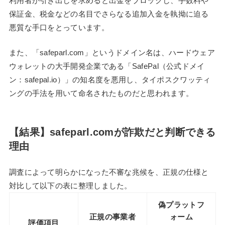
利用者が引き出しを求めると出金をブロックし、手数料や
保証金、税金などの名目でさらなる追加入金を執拗に迫る
悪質な手口をとっています。
また、「safeparl.com」というドメイン名は、ハードウェア
ウォレットの大手開発企業である「SafePal（公式ドメイ
ン：safepal.io）」の知名度を悪用し、タイポスクワッティ
ングの手法を用いて命名されたものだと思われます。
【結果】safeparl.comが詐欺だと判断できる
理由
調査によって明らかになった不審な兆候を、正規の仕様と
対比して以下の表に整理しました。
偽プラットフ
正規の事業者
ォーム
評価項目