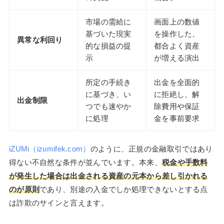
市場の需給に
画面上の数値
基づいた現実
を操作した、
異常な利回り
的な損益の提
都合よく資産
示
が増える演出
所定の手続き
出金を全面的
に基づき、い
に拒絶し、解
出金制限
つでも速やか
除費用や保証
に処理
金を事前要求
iZUMi（izumifek.com）
のように、正規の金融取引ではあり
得ない不自然な条件が並んでいます。本来、
税金や手数料
が発生した場合は出金される資産の元本から差し引かれる
のが原則
であり、別途の入金でしか処理できないとする点
は詐欺のサインと言えます。