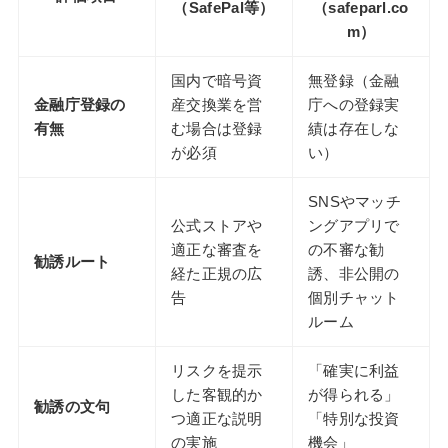
（SafePal等）
（safeparl.co
m）
国内で暗号資
無登録（金融
金融庁登録の
産交換業を営
庁への登録実
有無
む場合は登録
績は存在しな
が必須
い）
SNSやマッチ
公式ストアや
ングアプリで
適正な審査を
の不審な勧
勧誘ルート
経た正規の広
誘、非公開の
告
個別チャット
ルーム
リスクを提示
「確実に利益
した客観的か
が得られる」
勧誘の文句
つ適正な説明
「特別な投資
の実施
機会」