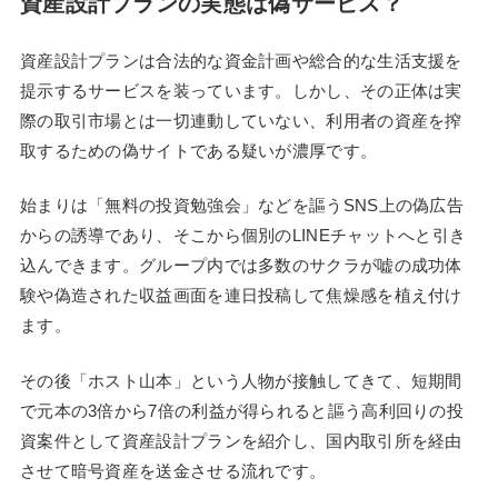
資産設計プランの実態は偽サービス？
資産設計プランは合法的な資金計画や総合的な生活支援を
提示するサービスを装っています。しかし、その正体は実
際の取引市場とは一切連動していない、利用者の資産を搾
取するための偽サイトである疑いが濃厚です。
始まりは「無料の投資勉強会」などを謳うSNS上の偽広告
からの誘導であり、そこから個別のLINEチャットへと引き
込んできます。グループ内では多数のサクラが嘘の成功体
験や偽造された収益画面を連日投稿して焦燥感を植え付け
ます。
その後「ホスト山本」という人物が接触してきて、短期間
で元本の3倍から7倍の利益が得られると謳う高利回りの投
資案件として資産設計プランを紹介し、国内取引所を経由
させて暗号資産を送金させる流れです。