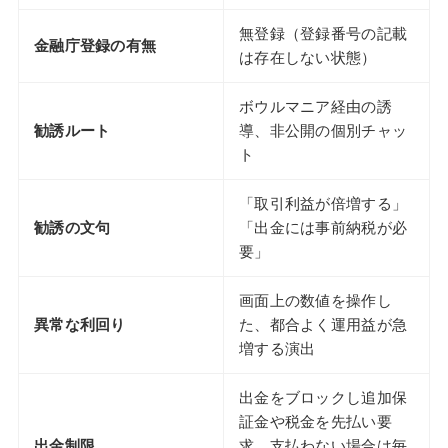
無登録（登録番号の記載
金融庁登録の有無
は存在しない状態）
ボウルマニア経由の誘
勧誘ルート
導、非公開の個別チャッ
ト
「取引利益が倍増する」
勧誘の文句
「出金には事前納税が必
要」
画面上の数値を操作し
異常な利回り
た、都合よく運用益が急
増する演出
出金をブロックし追加保
証金や税金を先払い要
出金制限
求、支払わない場合は毎