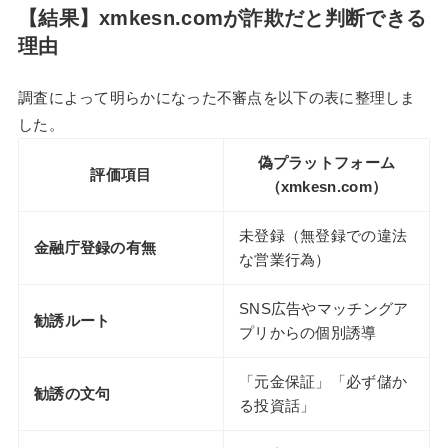
【結果】xmkesn.comが詐欺だと判断できる
理由
調査によって明らかになった不審点を以下の表に整理しま
した。
偽プラットフォーム
評価項目
（xmkesn.com）
未登録（無登録での違法
金融庁登録の有無
な営業行為）
SNS広告やマッチングア
勧誘ルート
プリからの個別誘導
「元金保証」「必ず儲か
勧誘の文句
る投資話」