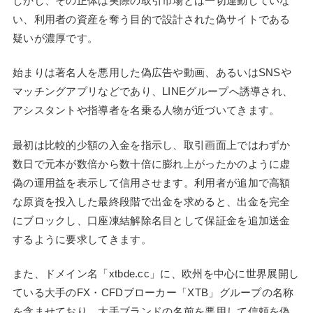
しかし、その正体は実際の取引市場とは一切連動していな
い、利用者の資産を奪う目的で設計された偽サイトである
疑いが濃厚です。
始まりは著名人を悪用した偽広告や動画、あるいはSNSや
マッチングアプリなどであり、LINEグループへ誘導され、
アシスタントや指導者を名乗る人物が近づいてきます。
最初は比較的少額の入金を指示し、取引画面上ではわずか
数日で元本が数倍から数十倍に膨れ上がったかのように虚
偽の運用益を表示して信用させます。利用者が追加で高額
な原資を投入した最終段階で出金を求めると、出金を完全
にブロックし、口座凍結解除名目として保証金を追加送金
するように要求してきます。
また、ドメイン名「xtbde.cc」に、欧州を中心に世界展開し
ている大手のFX・CFDブローカー「XTB」グループの名称
を含ませており、大手ブランドの名前を悪用して信頼を偽