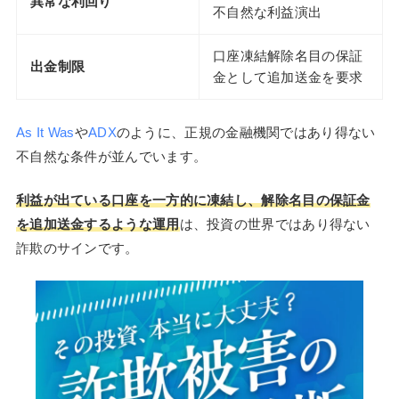
異常な利回り
不自然な利益演出
口座凍結解除名目の保証
出金制限
金として追加送金を要求
As It Was
や
ADX
のように、正規の金融機関ではあり得ない
不自然な条件が並んでいます。
利益が出ている口座を一方的に凍結し、解除名目の保証金
を追加送金するような運用
は、投資の世界ではあり得ない
詐欺のサインです。