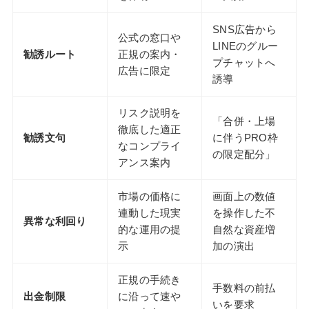
SNS広告から
公式の窓口や
LINEのグルー
勧誘ルート
正規の案内・
プチャットへ
広告に限定
誘導
リスク説明を
「合併・上場
徹底した適正
勧誘文句
に伴うPRO枠
なコンプライ
の限定配分」
アンス案内
市場の価格に
画面上の数値
連動した現実
を操作した不
異常な利回り
的な運用の提
自然な資産増
示
加の演出
正規の手続き
手数料の前払
出金制限
に沿って速や
いを要求