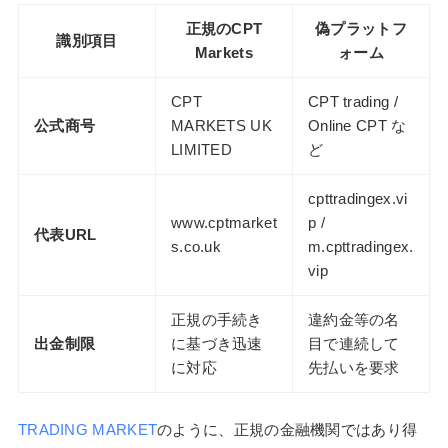
正規のCPT
偽プラットフ
識別項目
Markets
ォーム
CPT
CPT trading /
公式商号
MARKETS UK
Online CPT な
LIMITED
ど
cpttradingex.vi
www.cptmarket
p /
代表URL
s.co.uk
m.cpttradingex.
vip
正規の手続き
違約金等の名
出金制限
に基づき迅速
目で連続して
に対応
先払いを要求
TRADING MARKET
のように、正規の金融機関ではあり得