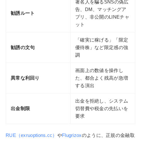
著名人を騙るSNSの偽広
告、DM、マッチングア
勧誘ルート
プリ、非公開のLINEチャ
ット
「確実に稼げる」「限定
勧誘の文句
優待株」など限定感の強
調
画面上の数値を操作し
異常な利回り
た、都合よく残高が急増
する演出
出金を拒絶し、システム
出金制限
切替費や税金の先払いを
要求
RUE（exruoptions.cc）
や
Flugrizox
のように、正規の金融取