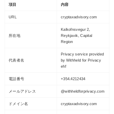
項目
内容
URL
cryptaxadvisory.com
Kalkofnsvegur 2,
所在地
Reykjavik, Capital
Region
Privacy service provided
代表者名
by Withheld for Privacy
ehf
電話番号
+354.4212434
メールアドレス
@withheldforprivacy.com
ドメイン名
cryptaxadvisory.com