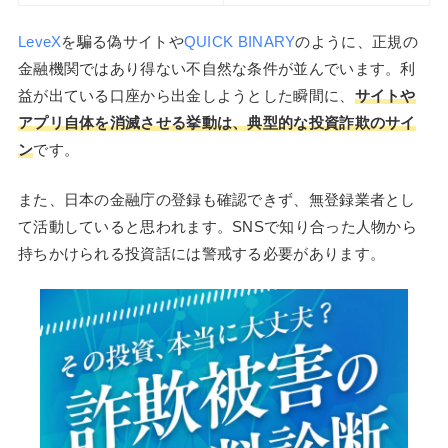
LeveX
を騙る偽サイトや
QUICK BINARY
のように、正規の
金融機関ではあり得ない不自然な条件が並んでいます。利
益が出ている口座から出金しようとした瞬間に、
サイトや
アプリ自体を消滅させる挙動は、典型的な投資詐欺のサイ
ン
です。
また、日本の金融庁の登録も確認できず、無登録業者とし
て活動していると思われます。SNSで知り合った人物から
持ちかけられる投資話には警戒する必要があります。