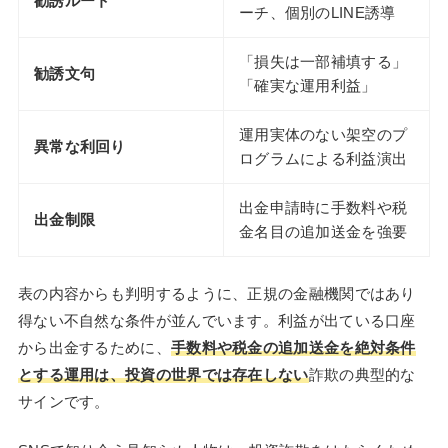
勧誘ルート
ーチ、個別のLINE誘導
「損失は一部補填する」
勧誘文句
「確実な運用利益」
運用実体のない架空のプ
異常な利回り
ログラムによる利益演出
出金申請時に手数料や税
出金制限
金名目の追加送金を強要
表の内容からも判明するように、正規の金融機関ではあり
得ない不自然な条件が並んでいます。利益が出ている口座
から出金するために、
手数料や税金の追加送金を絶対条件
とする運用は、投資の世界では存在しない
詐欺の典型的な
サインです。