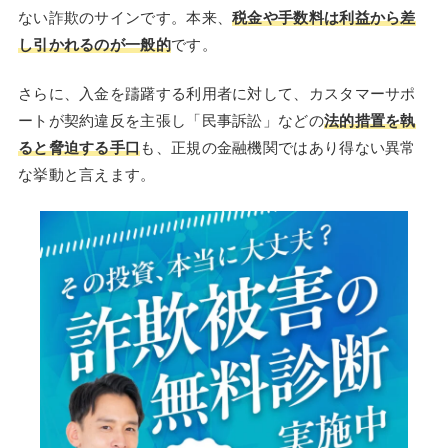
ない詐欺のサインです。本来、
税金や手数料は利益から差
し引かれるのが一般的
です。
さらに、入金を躊躇する利用者に対して、カスタマーサポ
ートが契約違反を主張し「民事訴訟」などの
法的措置を執
ると脅迫する手口
も、正規の金融機関ではあり得ない異常
な挙動と言えます。