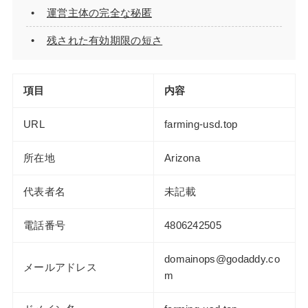
運営主体の完全な秘匿
残された有効期限の短さ
項目
内容
URL
farming-usd.top
所在地
Arizona
代表者名
未記載
電話番号
4806242505
domainops@godaddy.co
メールアドレス
m