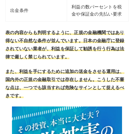
利益の数パーセントを税
出金条件
金や保証金の先払い要求
表の内容からも判明するように、正規の金融機関ではあり
得ない不自然な条件が並んでいます。日本の金融庁に登録
されていない業者が、利益を保証して勧誘を行う行為は法
律で厳しく禁じられています。
また、利益を手にするために追加の送金をさせる運用は、
国内外の正規の金融取引では存在しません。こうした不審
な点は、一つでも該当すれば危険なサインとして捉えるべ
きです。