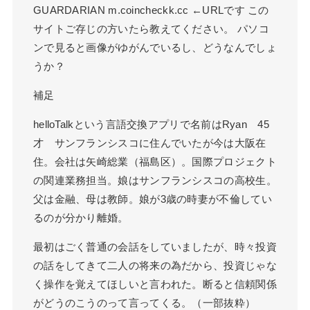
GUARDARIAN m.coincheckk.cc ←URLです この
サイトご存じの方いたら教えてください。 パソコ
ンで見ると画像がゆがんでいるし、どうなんでしょ
うか？
補足
helloTalkという言語交換アプリで名前はRyan 45
才 サンフランシスコに住んでいたが今は大阪在
住。会社は矢崎総業（福島区）。国際プロジェクト
の関連業務担当。娘はサンフランシスコの高校生。
父は金融、母は教師。娘が3歳の時妻が不倫してい
るのが分かり離婚。
最初はごく普通の会話をしていましたが、時々投資
の話をしてきて二人の将来の為だから、投資じゃな
く操作を覚えてほしいと言われた。断ると信頼関係
がどうのこうのって言ってくる。（一部抜粋）