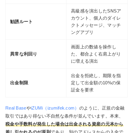
高級感を演出したSNSア
カウント、個人のダイレ
勧誘ルート
クトメッセージ、マッチ
ングアプリ
画面上の数値を操作し
異常な利回り
た、都合よく右肩上がり
に増える演出
出金を拒絶し、期限を指
出金制限
定して出金額の10%の保
証金を要求
Real Base
や
iZUMi（izumifek.com）
のように、正規の金融
取引ではあり得ない不自然な条件が並んでいます。本来、
税金や手数料が発生した場合は出金される資産の元本から
差し引かれるのが原則
であり、別のアドレスからの入金で