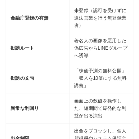
未登録（認可を受けずに
金融庁登録の有無
違法営業を行う無登録業
者）
著名人の画像を悪用した
勧誘ルート
偽広告からLINEグループ
へ誘導
「株価予測の無料公開」
勧誘の文句
「収入を10倍にする無料
講義」
画面上の数値を操作し
異常な利回り
た、短期間で爆発的な利
益が出る演出
出金をブロックし、個人
出金制限
所得税やシステム保証金