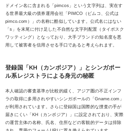
ドメイン名に含まれる「pimcos」という文字列は、実在す
る世界最大級の債券運用会社「PIMCO（ピムコ、公式は
pimco.com）」の名称に酷似しています。公式名にはない
「s」を末尾に付け足した不自然な文字列配置（タイポスク
ワッティング）となっており、大手ブランドの知名度を悪
用して被害者を信用させる手口であると考えられます。
登録国「KH（カンボジア）」とシンガポー
ル系レジストラによる身元の秘匿
本人確認の審査基準が比較的緩く、アジア圏の不正インフ
ラの取得に多用されやすいシンガポールの「Gname.com」
が利用されています。さらに登録国は国際的な捜査の手が
届きにくい「KH（カンボジア）」に設定されており、実際
の運営主体の名称、氏名、住所などの客観的データは排除
され、専用のフォームURLに置き換えられています。