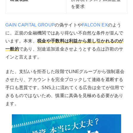
を要求
GAIN CAPITAL GROUP
の偽サイトや
FALCON EX
のよう
に、正規の金融機関ではあり得ない不自然な条件が並んで
います。本来、
税金や手数料は利益から差し引かれるのが
一般的
であり、別途追加送金させようとする点は詐欺のサ
インと言えます。
また、支払いを拒否した段階でLINEグループから強制退会
させたり、アカウントを完全ブロックして連絡を遮断する
手口も悪質です。SNS上に流れてくる広告は全てが信用で
きるものではないため、慎重に真偽を見極める必要があり
ます。