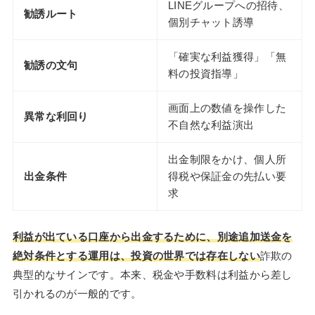
LINEグループへの招待、
勧誘ルート
個別チャット誘導
「確実な利益獲得」「無
勧誘の文句
料の投資指導」
画面上の数値を操作した
異常な利回り
不自然な利益演出
出金制限をかけ、個人所
出金条件
得税や保証金の先払い要
求
利益が出ている口座から出金するために、別途追加送金を
絶対条件とする運用は、投資の世界では存在しない
詐欺の
典型的なサインです。本来、税金や手数料は利益から差し
引かれるのが一般的です。