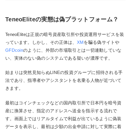
TeneoEliteの実態は偽プラットフォーム？
TeneoEliteは正規の暗号資産取引所や投資運用サービスを装
っています。しかし、その正体は、
XM
を騙る偽サイトや
GFDcoin
のように、外部の市場取引とは一切連動していな
い、実体のない偽のシステムである疑いが濃厚です。
始まりは突然見知らぬLINEの投資グループに招待される手
法であり、指導者やアシスタントを名乗る人物が近づいて
きます。
最初はコインチェックなどの国内取引所で日本円を暗号資
産に換算させ、指定のアドレスへ送金を指示する流れで
す。画面上ではリアルタイムで利益が出ているように偽装
データを表示し、最初は少額の出金申請に対して実際に着