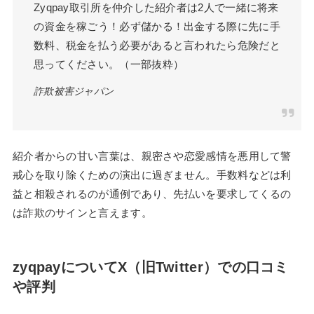
Zyqpay取引所を仲介した紹介者は2人で一緒に将来
の資金を稼ごう！必ず儲かる！出金する際に先に手
数料、税金を払う必要があると言われたら危険だと
思ってください。（一部抜粋）
詐欺被害ジャパン
紹介者からの甘い言葉は、親密さや恋愛感情を悪用して警
戒心を取り除くための演出に過ぎません。手数料などは利
益と相殺されるのが通例であり、先払いを要求してくるの
は詐欺のサインと言えます。
zyqpayについてX（旧Twitter）での口コミ
や評判