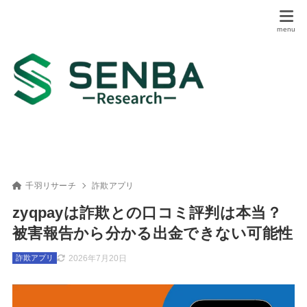
千羽リサーチ
詐欺アプリ
zyqpayは詐欺との口コミ評判は本当？
被害報告から分かる出金できない可能性
2026年7月20日
詐欺アプリ