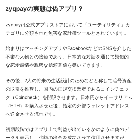
zyqpayの実態は偽アプリ？
zyqpayは公式アプリストアにおいて「ユーティリティ」カ
テゴリに分類された無害な家計簿ツールとされています。
始まりはマッチングアプリやFacebookなどのSNSを介した
不審な人物との接触であり、日常的な対話を通じて疑似的
な恋愛感情や親密な信頼関係を築いてきます。
その後、2人の将来の生活設計のためなどと称して暗号資産
の取引を推奨し、国内の正規交換業者であるコインチェッ
ク（Coincheck）を開設させます。日本円からイーサリアム
（ETH）を購入させた後、指定の外部ウォレットアドレス
へ送金させる流れです。
初期段階ではアプリ上で利益が出ているかのように偽のデ
ータを表示し、少額の出金を成功させて信用させますが、