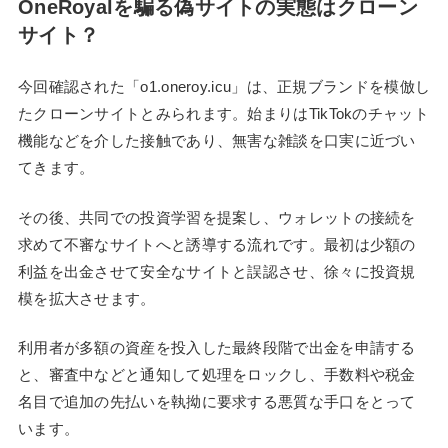
OneRoyalを騙る偽サイトの実態はクローン
サイト？
今回確認された「o1.oneroy.icu」は、正規ブランドを模倣し
たクローンサイトとみられます。始まりはTikTokのチャット
機能などを介した接触であり、無害な雑談を口実に近づい
てきます。
その後、共同での投資学習を提案し、ウォレットの接続を
求めて不審なサイトへと誘導する流れです。最初は少額の
利益を出金させて安全なサイトと誤認させ、徐々に投資規
模を拡大させます。
利用者が多額の資産を投入した最終段階で出金を申請する
と、審査中などと通知して処理をロックし、手数料や税金
名目で追加の先払いを執拗に要求する悪質な手口をとって
います。