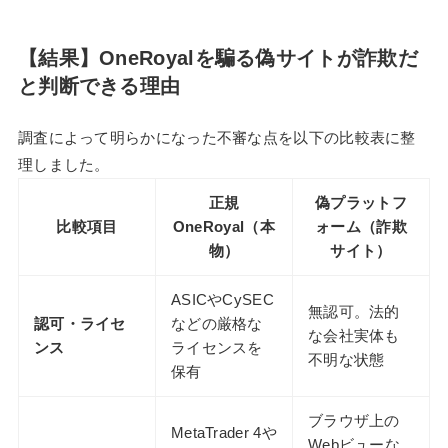
【結果】OneRoyalを騙る偽サイトが詐欺だ
と判断できる理由
調査によって明らかになった不審な点を以下の比較表に整
理しました。
正規
偽プラットフ
比較項目
OneRoyal（本
ォーム（詐欺
物）
サイト）
ASICやCySEC
無認可。法的
認可・ライセ
などの厳格な
な会社実体も
ンス
ライセンスを
不明な状態
保有
ブラウザ上の
MetaTrader 4や
Webビューな