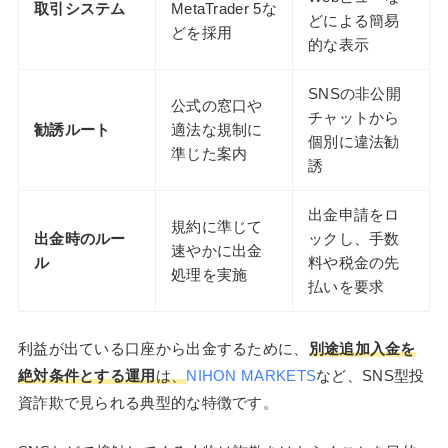
取引システム
MetaTrader 5な
どによる簡易
どを採用
的な表示
SNSの非公開
公式の窓口や
チャットから
勧誘ルート
適法な規制に
個別に違法勧
準じた案内
誘
出金申請をロ
規約に準じて
出金時のルー
ックし、手数
速やかに出金
ル
料や税金の先
処理を実施
払いを要求
利益が出ている口座から出金するために、
別途追加入金を
絶対条件とする運用
は、
NIHON MARKETS
など、SNS型投
資詐欺で見られる典型的な特徴です。