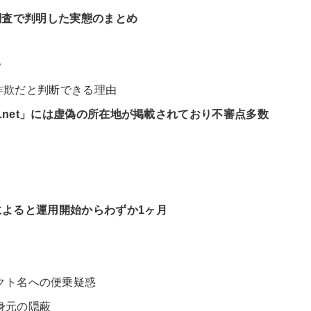
独自調査で判明した実態のまとめ
？
トが詐欺だと判断できる理由
capital.net」には虚偽の所在地が掲載されており不審点多数
s情報によると運用開始からわずか1ヶ月
クト名への便乗疑惑
身元の隠蔽